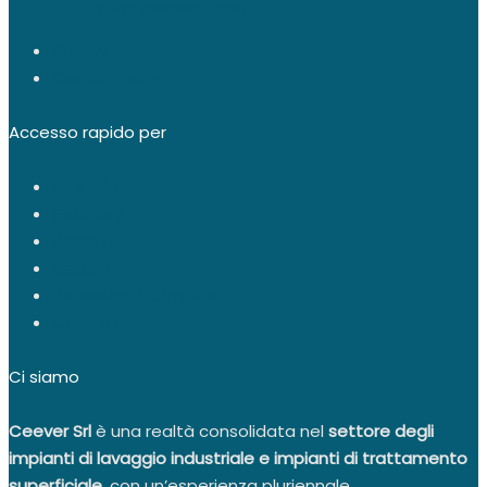
sales@ceever.com
Privacy Policy
Cookie Policy
Accesso rapido per
Azienda
Soluzioni
Prodotti
Settori
Richiesta Informazioni
Contatti
Ci siamo
Ceever Srl
è una realtà consolidata nel
settore degli
impianti di lavaggio industriale e impianti di trattamento
superficiale
, con un’esperienza pluriennale