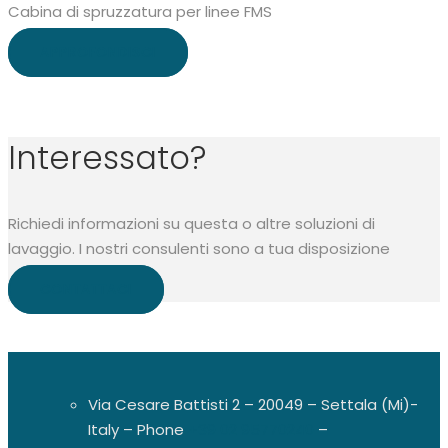
Cabina di spruzzatura per linee FMS
APPROFONDISCI
Interessato?
Richiedi informazioni su questa o altre soluzioni di
lavaggio. I nostri consulenti sono a tua disposizione
CONTATTACI
Via Cesare Battisti 2 – 20049 – Settala (Mi)-
Italy – Phone
+39 02 95770240
–