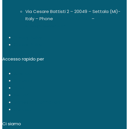
Via Cesare Battisti 2 – 20049 – Settala (Mi)-
Italy – Phone
+39 02 95770240
–
sales@ceever.com
Privacy Policy
Cookie Policy
Accesso rapido per
Azienda
Soluzioni
Prodotti
Settori
Richiesta Informazioni
Contatti
Ci siamo