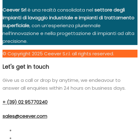
Ceever Srl
è una realtà consolidata nel
settore degli
impianti di lavaggio industriale e impianti di trattamento
superficiale
, con un’esperienza pluriennale
nell’innovazione e nella progettazione di impianti ad alta
precisione.
© Copyright 2025 Ceever S.r.l. all rights reserved.
Let's get in touch
Give us a call or drop by anytime, we endeavour to
answer all enquiries within 24 hours on business days.
+ (39) 02 95770240
sales@ceever.com