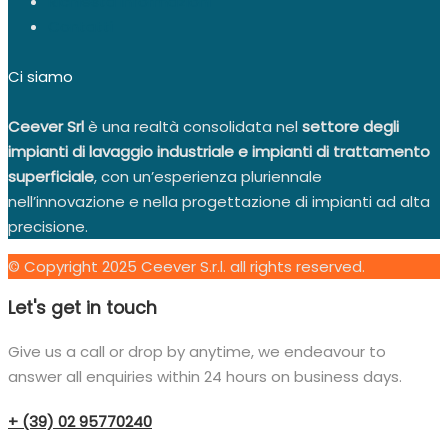
Richiesta Informazioni
Contatti
Ci siamo
Ceever Srl
è una realtà consolidata nel
settore degli
impianti di lavaggio industriale e impianti di trattamento
superficiale
, con un’esperienza pluriennale
nell’innovazione e nella progettazione di impianti ad alta
precisione.
© Copyright 2025 Ceever S.r.l. all rights reserved.
Let's get in touch
Give us a call or drop by anytime, we endeavour to
answer all enquiries within 24 hours on business days.
+ (39) 02 95770240