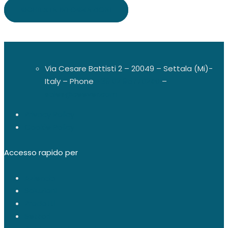
RICHIESTA INFORMAZIONI
Via Cesare Battisti 2 – 20049 – Settala (Mi)-
Italy – Phone
+39 02 95770240
–
sales@ceever.com
Privacy Policy
Cookie Policy
Accesso rapido per
Azienda
Soluzioni
Prodotti
Settori